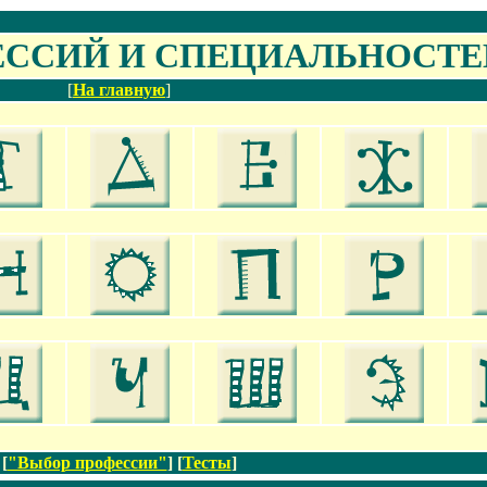
ЕССИЙ
И СПЕЦИАЛЬНОСТЕ
[
На главную
]
[
"Выбор профессии"
] [
Тесты
]